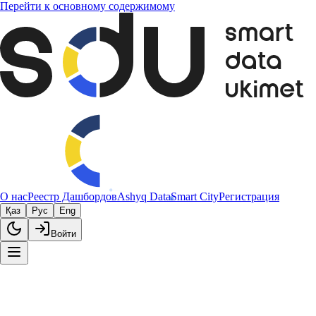
Перейти к основному содержимому
О нас
Реестр Дашбордов
Ashyq Data
Smart City
Регистрация
Қаз
Рус
Eng
Войти